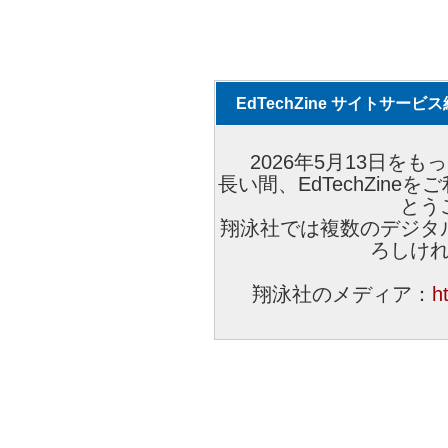
EdTechZine サイトサー
2026年5月13日をもっ
長い間、EdTechZin
とう
翔泳社では複数のデジタ
ろしけ
翔泳社のメディア：
h