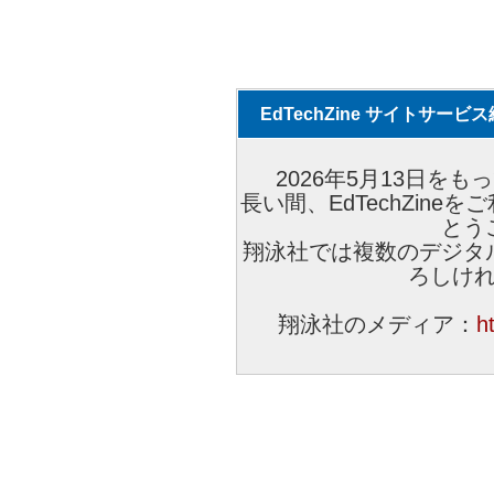
EdTechZine サイトサー
2026年5月13日をもっ
長い間、EdTechZin
とう
翔泳社では複数のデジタ
ろしけ
翔泳社のメディア：
h