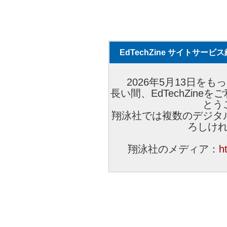
EdTechZine サイトサー
2026年5月13日をもっ
長い間、EdTechZin
とう
翔泳社では複数のデジタ
ろしけ
翔泳社のメディア：
h