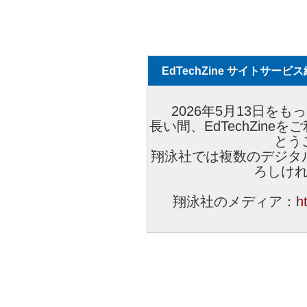
EdTechZine サイトサー
2026年5月13日をもっ
長い間、EdTechZin
とう
翔泳社では複数のデジタ
ろしけ
翔泳社のメディア：
h