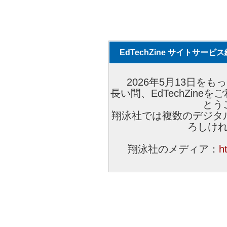
EdTechZine サイトサー
2026年5月13日をもっ
長い間、EdTechZin
とう
翔泳社では複数のデジタ
ろしけ
翔泳社のメディア：
h