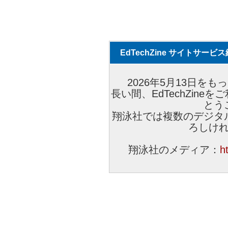
EdTechZine サイトサー
2026年5月13日をもっ
長い間、EdTechZin
とう
翔泳社では複数のデジタ
ろしけ
翔泳社のメディア：
h