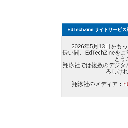
EdTechZine サイトサー
2026年5月13日をもっ
長い間、EdTechZin
とう
翔泳社では複数のデジタ
ろしけ
翔泳社のメディア：
h