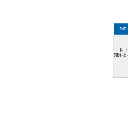
EdT
長い
翔泳社