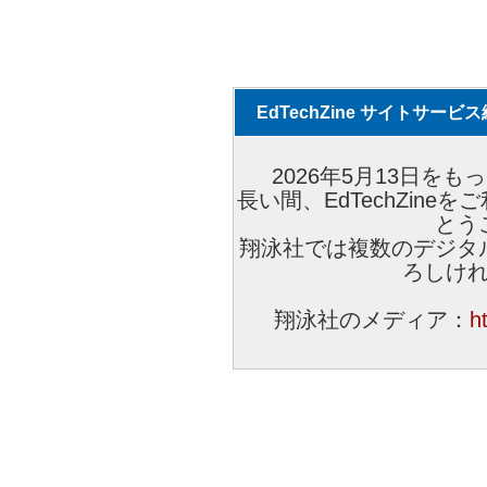
EdTechZine サイトサー
2026年5月13日をもっ
長い間、EdTechZin
とう
翔泳社では複数のデジタ
ろしけ
翔泳社のメディア：
h