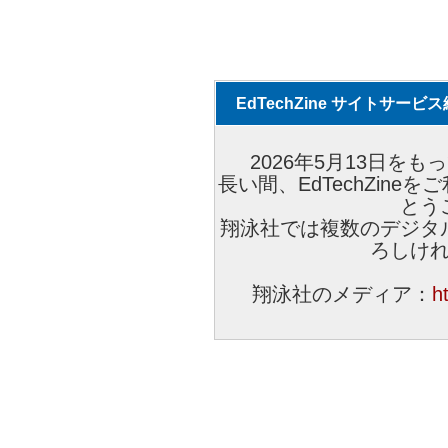
EdTechZine サイトサー
2026年5月13日をもっ
長い間、EdTechZin
とう
翔泳社では複数のデジタ
ろしけ
翔泳社のメディア：
h