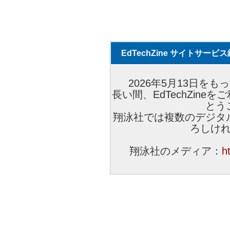
EdTechZine サイトサー
2026年5月13日をもっ
長い間、EdTechZin
とう
翔泳社では複数のデジタ
ろしけ
翔泳社のメディア：
h