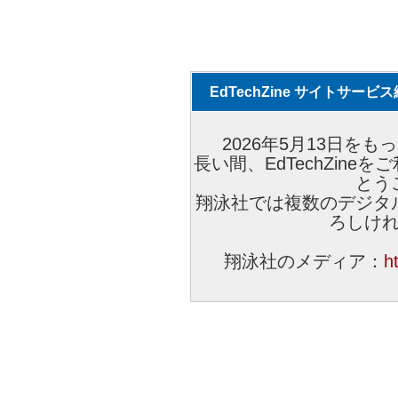
EdTechZine サイトサー
2026年5月13日をもっ
長い間、EdTechZin
とう
翔泳社では複数のデジタ
ろしけ
翔泳社のメディア：
h