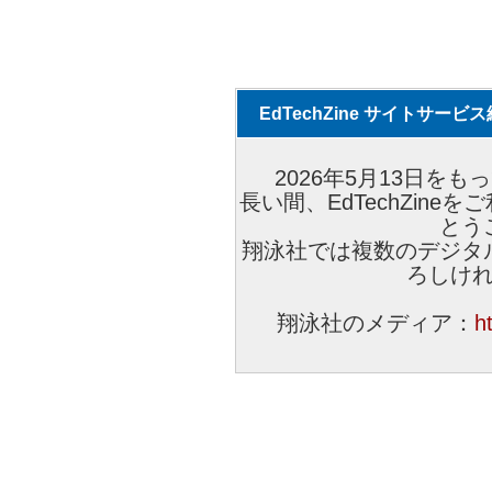
EdTechZine サイトサー
2026年5月13日をもっ
長い間、EdTechZin
とう
翔泳社では複数のデジタ
ろしけ
翔泳社のメディア：
h