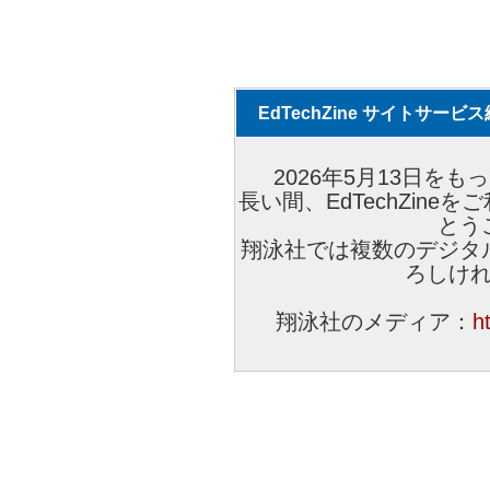
EdTechZine サイトサー
2026年5月13日をもっ
長い間、EdTechZin
とう
翔泳社では複数のデジタ
ろしけ
翔泳社のメディア：
h