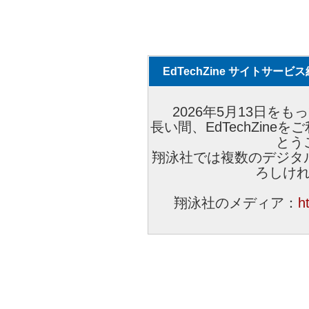
EdTechZine サイトサー
2026年5月13日をもっ
長い間、EdTechZin
とう
翔泳社では複数のデジタ
ろしけ
翔泳社のメディア：
h