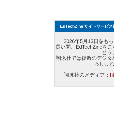
EdTechZine サイトサー
2026年5月13日をもっ
長い間、EdTechZin
とう
翔泳社では複数のデジタ
ろしけ
翔泳社のメディア：
h