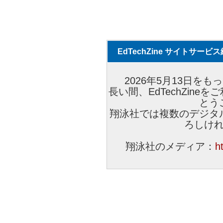
EdTechZine サイトサー
2026年5月13日をもっ
長い間、EdTechZin
とう
翔泳社では複数のデジタ
ろしけ
翔泳社のメディア：
h