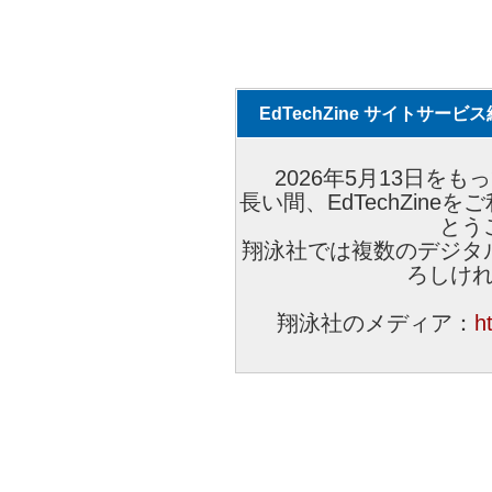
EdTechZine サイトサー
2026年5月13日をもっ
長い間、EdTechZin
とう
翔泳社では複数のデジタ
ろしけ
翔泳社のメディア：
h