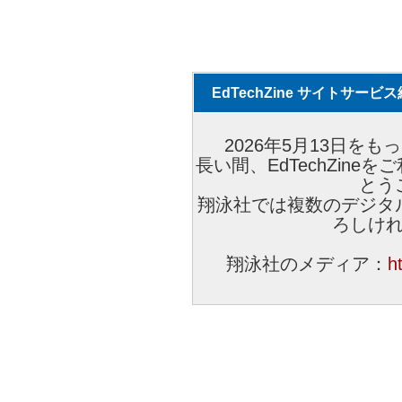
EdTechZine サイトサー
2026年5月13日をもっ
長い間、EdTechZin
とう
翔泳社では複数のデジタ
ろしけ
翔泳社のメディア：
h