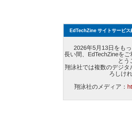
EdTechZine サイトサー
2026年5月13日をもっ
長い間、EdTechZin
とう
翔泳社では複数のデジタ
ろしけ
翔泳社のメディア：
h