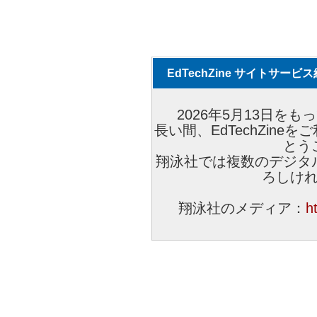
EdTechZine サイトサー
2026年5月13日をもっ
長い間、EdTechZin
とう
翔泳社では複数のデジタ
ろしけ
翔泳社のメディア：
h