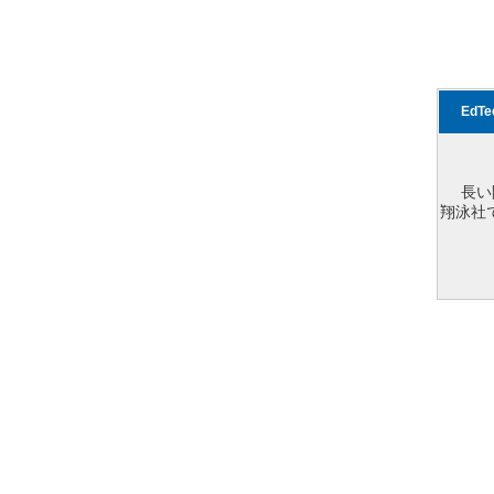
EdT
長い
翔泳社