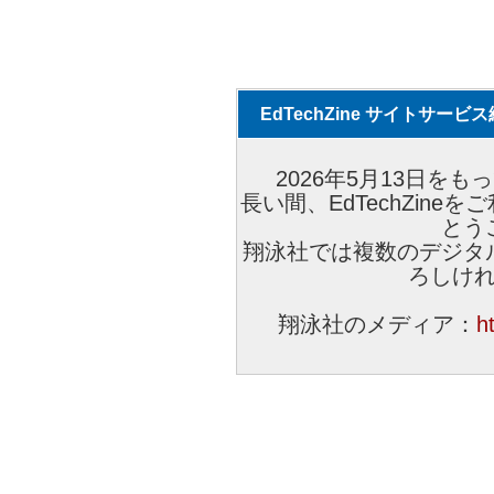
EdTechZine サイトサー
2026年5月13日をもっ
長い間、EdTechZin
とう
翔泳社では複数のデジタ
ろしけ
翔泳社のメディア：
h