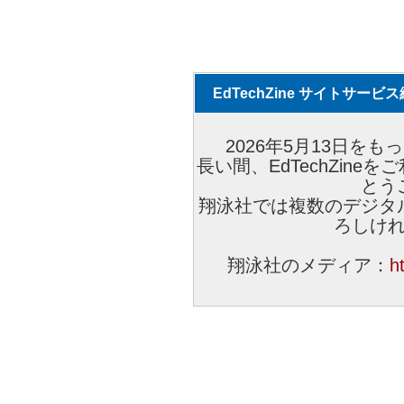
EdTechZine サイトサー
2026年5月13日をもっ
長い間、EdTechZin
とう
翔泳社では複数のデジタ
ろしけ
翔泳社のメディア：
h