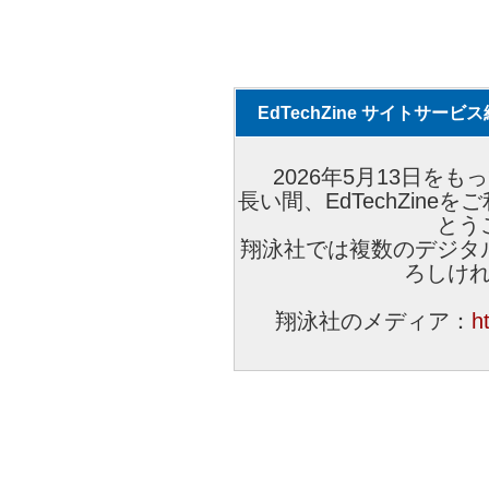
EdTechZine サイトサー
2026年5月13日をもっ
長い間、EdTechZin
とう
翔泳社では複数のデジタ
ろしけ
翔泳社のメディア：
h