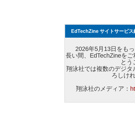
EdTechZine サイトサー
2026年5月13日をもっ
長い間、EdTechZin
とう
翔泳社では複数のデジタ
ろしけ
翔泳社のメディア：
h