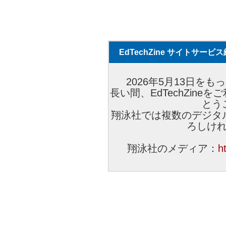
EdTechZine サイトサー
2026年5月13日をもっ
長い間、EdTechZin
とう
翔泳社では複数のデジタ
ろしけ
翔泳社のメディア：
h