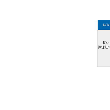
EdT
長い
翔泳社