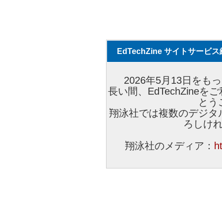
EdTechZine サイトサー
2026年5月13日をもっ
長い間、EdTechZin
とう
翔泳社では複数のデジタ
ろしけ
翔泳社のメディア：
h