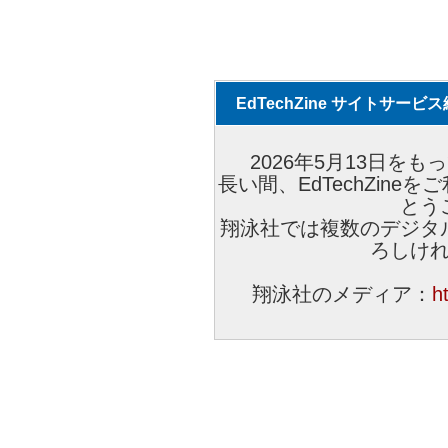
EdTechZine サイトサー
2026年5月13日をもっ
長い間、EdTechZin
とう
翔泳社では複数のデジタ
ろしけ
翔泳社のメディア：
h