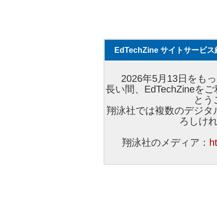
EdTechZine サイトサー
2026年5月13日をもっ
長い間、EdTechZin
とう
翔泳社では複数のデジタ
ろしけ
翔泳社のメディア：
h