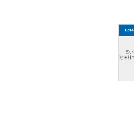
EdT
長い
翔泳社