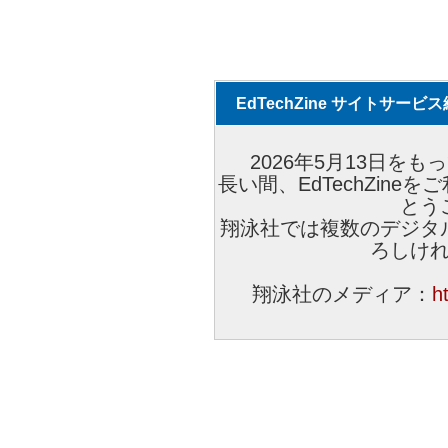
EdTechZine サイトサー
2026年5月13日をもっ
長い間、EdTechZin
とう
翔泳社では複数のデジタ
ろしけ
翔泳社のメディア：
h