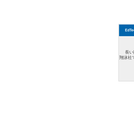
EdT
長い
翔泳社