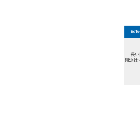
EdT
長い
翔泳社