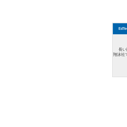
EdT
長い
翔泳社