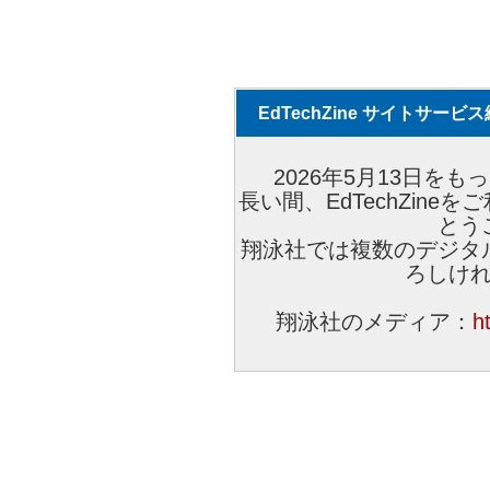
EdTechZine サイトサー
2026年5月13日をもっ
長い間、EdTechZin
とう
翔泳社では複数のデジタ
ろしけ
翔泳社のメディア：
h