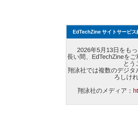
EdTechZine サイトサー
2026年5月13日をもっ
長い間、EdTechZin
とう
翔泳社では複数のデジタ
ろしけ
翔泳社のメディア：
h