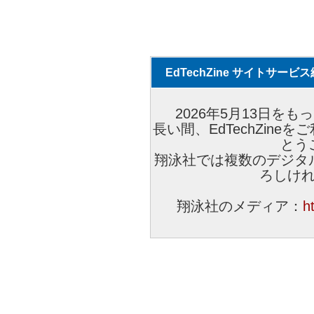
EdTechZine サイトサー
2026年5月13日をもっ
長い間、EdTechZin
とう
翔泳社では複数のデジタ
ろしけ
翔泳社のメディア：
h