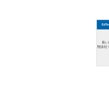
EdT
長い
翔泳社