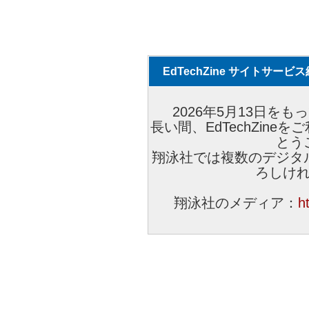
EdTechZine サイトサー
2026年5月13日をもっ
長い間、EdTechZin
とう
翔泳社では複数のデジタ
ろしけ
翔泳社のメディア：
h