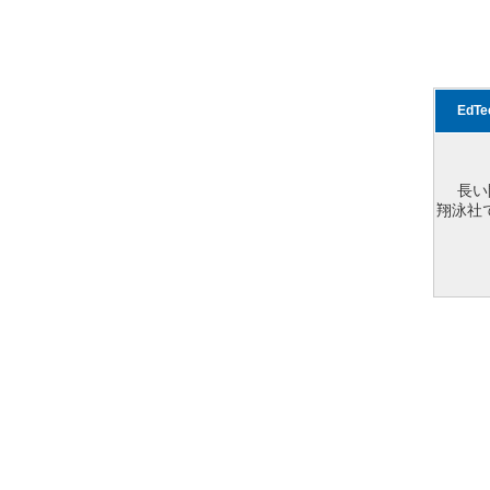
EdT
長い
翔泳社