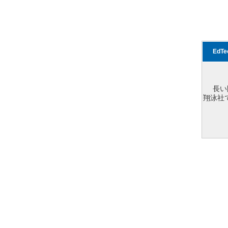
EdT
長い
翔泳社