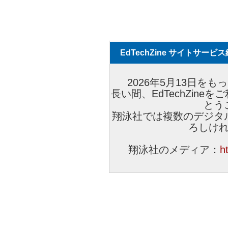
EdTechZine サイトサー
2026年5月13日をもっ
長い間、EdTechZin
とう
翔泳社では複数のデジタ
ろしけ
翔泳社のメディア：
h