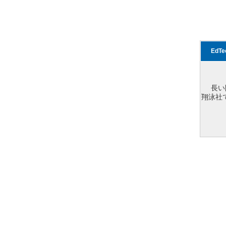
EdT
長い
翔泳社