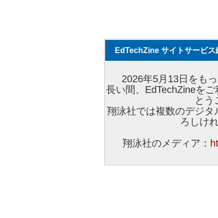
EdTechZine サイトサー
2026年5月13日をもっ
長い間、EdTechZin
とう
翔泳社では複数のデジタ
ろしけ
翔泳社のメディア：
h