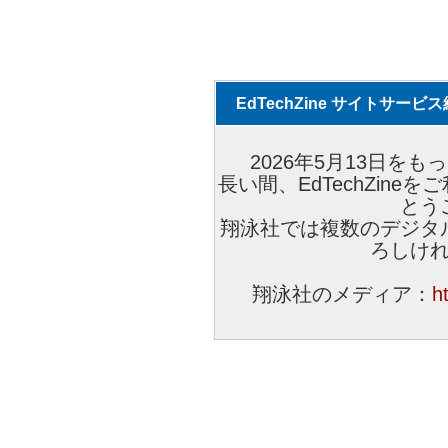
EdTechZine サイトサー
2026年5月13日をもっ
長い間、EdTechZin
とう
翔泳社では複数のデジタ
ろしけ
翔泳社のメディア：
h