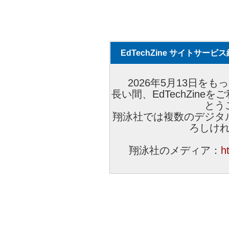
EdTechZine サイトサー
2026年5月13日をもっ
長い間、EdTechZin
とう
翔泳社では複数のデジタ
ろしけ
翔泳社のメディア：
h