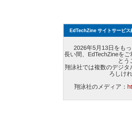
EdTechZine サイトサー
2026年5月13日をもっ
長い間、EdTechZin
とう
翔泳社では複数のデジタ
ろしけ
翔泳社のメディア：
h