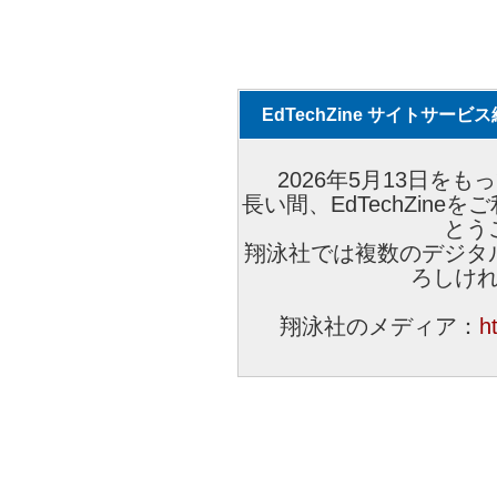
EdTechZine サイトサー
2026年5月13日をもっ
長い間、EdTechZin
とう
翔泳社では複数のデジタ
ろしけ
翔泳社のメディア：
h